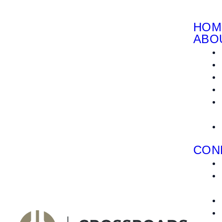
HOM
ABO
CON